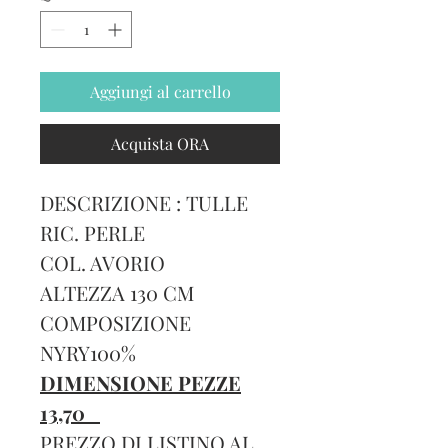
1
Metro
Aggiungi al carrello
Acquista ORA
DESCRIZIONE : TULLE
RIC. PERLE
COL. AVORIO
ALTEZZA 130 CM
COMPOSIZIONE
NYRY100%
DIMENSIONE PEZZE
13,70
PREZZO DI LISTINO AL