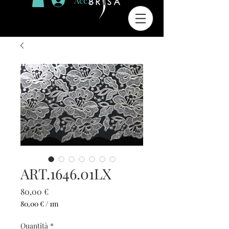
Accedi
ART.1646.01LX
Prezzo
80,00 €
80,00 €
/
1m
80,00 €
ogni
Quantità
*