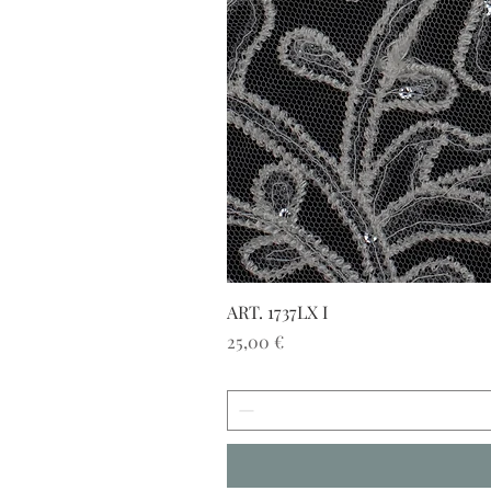
ART. 1737LX I
Prezzo
25,00 €