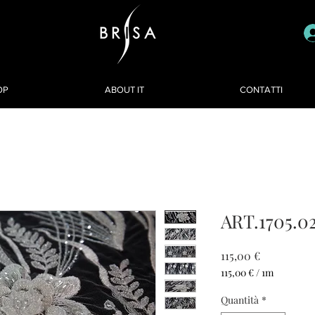
OP
ABOUT IT
CONTATTI
ART.1705.0
Prezzo
115,00 €
115,00 €
/
1m
115,00 €
ogni
Quantità
*
1