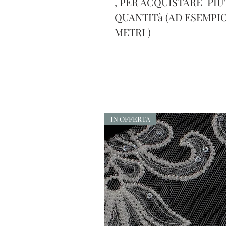
, PER ACQUISTARE PIU
QUANTITà (AD ESEMPIO
METRI )
IN OFFERTA