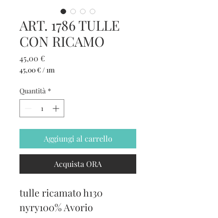
ART. 1786 TULLE
CON RICAMO
Prezzo
45,00 €
45,00 €
/
1m
45,00 €
ogni
Quantità
*
1
Metro
Aggiungi al carrello
Acquista ORA
tulle ricamato h130
nyry100% Avorio