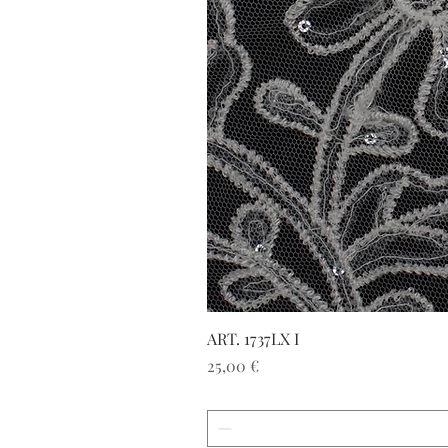
ART. 1737LX I
Prezzo
25,00 €