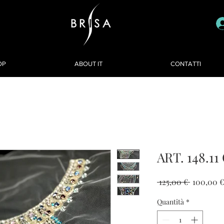
OP
ABOUT IT
CONTATTI
ART. 148.11
Prezzo
 125,00 € 
100,00 €
regolare
Quantità
*