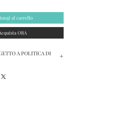
iungi al carrello
Acquista ORA
ETTO A POLITICA DI
IBILE ENTRO 15 GIORNI
 ACQUISTO CON
CARICO DELL'ACQUIRENTE
ON UTILIZZATA E/O