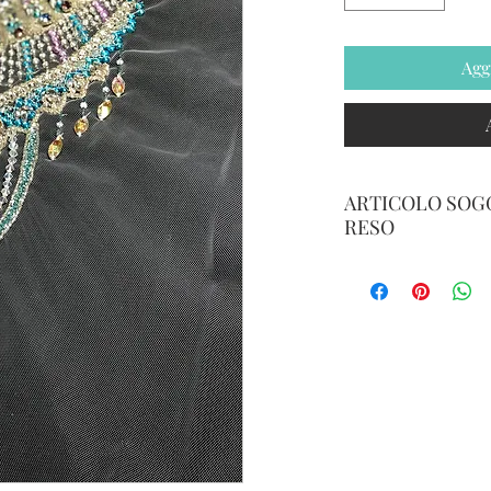
Agg
ARTICOLO SOGG
RESO
IL RESO è POSS
DALLA DATA DI
SPEDIZIONE A 
E PER MERCE N
DANNEGGIATA .