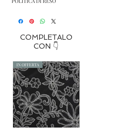
POLITICA DI RESO
IL RESO è POSSIBILE ENTRO
15 GIORNI DALLA DATA DI
ACQUISTO CON SPEDIZIONE
A CARICO
COMPLETALO
DELL'ACQUIRENTE E PER
CON 👇
MERCE NON UTILIZZATA
E/O DANNEGGIATA .
IN OFFERTA