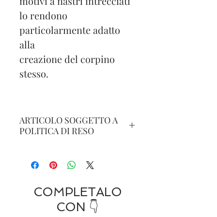
motivi a nastri intrecciati
lo rendono
particolarmente adatto
alla
creazione del corpino
stesso.
ARTICOLO SOGGETTO A
POLITICA DI RESO
IL RESO è POSSIBILE ENTRO
15 GIORNI DALLA DATA DI
ACQUISTO CON SPEDIZIONE
A CARICO
COMPLETALO
DELL'ACQUIRENTE E PER
CON 👇
MERCE NON UTILIZZATA