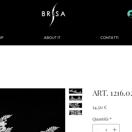
OP
ABOUT IT
CONTATTI
ART. 1216.0
Prezzo
14,50 €
Quantità
*