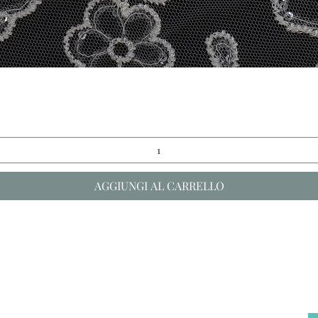
Vista rapida
AGGIUNGI AL CARRELLO
Follow Us
Brisa S.r.l.
Via Vecchia Comunale di Miano, 28
80144 | Napoli | Italy
Reg. imprese Napoli, C.F e p.iva: 
l'Italia
C.C.I.A.A.: NA 488009