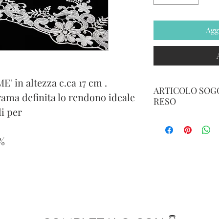
Agg
 in altezza c.ca 17 cm .
ARTICOLO SOGG
rama definita lo rendono ideale
RESO
li per
IL RESO è POSS
DALLA DATA DI
%
SPEDIZIONE A 
E PER MERCE N
DANNEGGIATA .