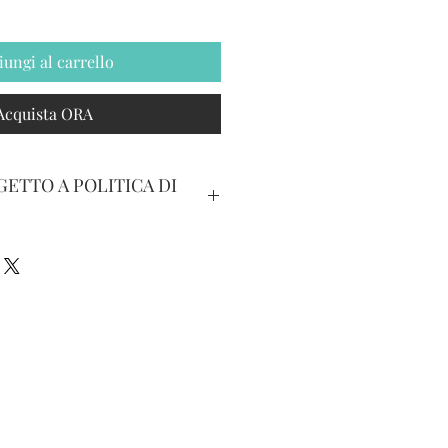
iungi al carrello
Acquista ORA
ETTO A POLITICA DI
IBILE ENTRO 15 GIORNI
 ACQUISTO CON
CARICO DELL'ACQUIRENTE
ON UTILIZZATA E/O